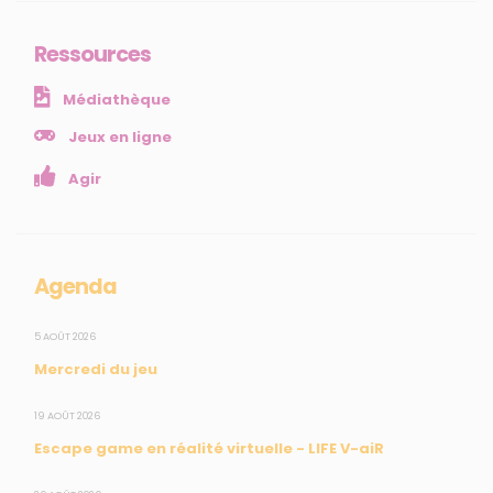
Comprendre
Agir
Ressources
Ressources et publications
Médiathèque
NOS SERVICES
Jeux en ligne
Agir
Presse
Collectivités
Enseignants
Mesures réglementaires
Agenda
Mesures du réseau Sargasses
Open Data
5 AOÛT 2026
Mercredi du jeu
SUIVEZ-NOUS
19 AOÛT 2026
Escape game en réalité virtuelle - LIFE V-aiR