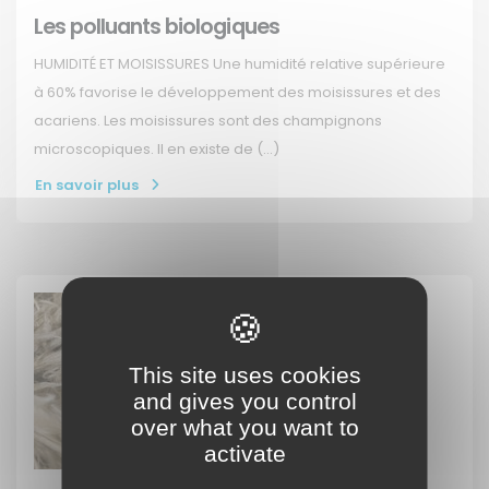
Les polluants biologiques
HUMIDITÉ ET MOISISSURES Une humidité relative supérieure
à 60% favorise le développement des moisissures et des
acariens. Les moisissures sont des champignons
microscopiques. Il en existe de (…)
En savoir plus
This site uses cookies
and gives you control
over what you want to
activate