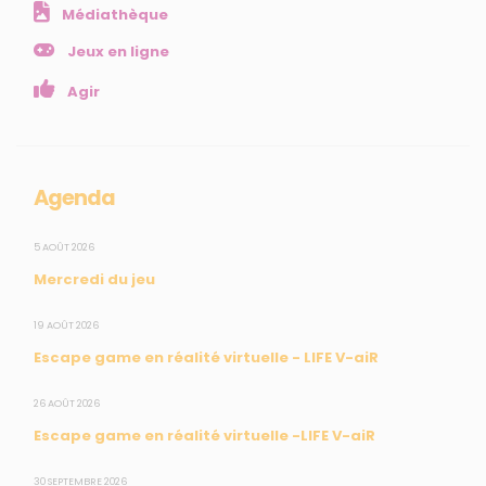
Médiathèque
Agir
Jeux en ligne
Ressources et publications
Agir
NOS SERVICES
Presse
Collectivités
Agenda
Enseignants
5 AOÛT 2026
Mesures réglementaires
Mercredi du jeu
Mesures du réseau Sargasses
Open Data
19 AOÛT 2026
Escape game en réalité virtuelle - LIFE V-aiR
SUIVEZ-NOUS
26 AOÛT 2026
Escape game en réalité virtuelle -LIFE V-aiR
CONTACT
30 SEPTEMBRE 2026