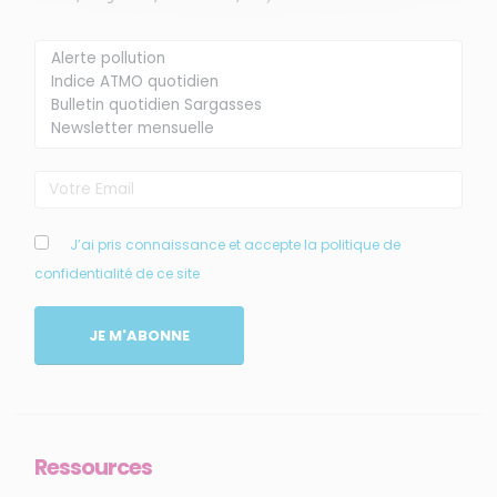
Membre de
Agréé par
J’ai pris connaissance et accepte la politique de
confidentialité de ce site
JE M'ABONNE
MENU
Accueil
Ressources
Qui sommes-nous ?
Comprendre