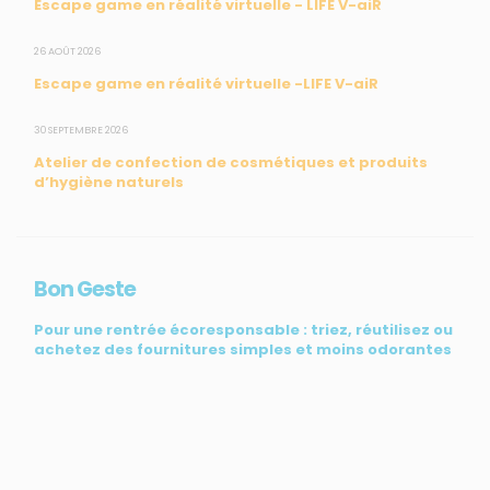
Escape game en réalité virtuelle - LIFE V-aiR
CONTACT
26 AOÛT 2026
Escape game en réalité virtuelle -LIFE V-aiR
31, rue du Pr. Raymond Garcin, 97200 Fort-de-France
30 SEPTEMBRE 2026
Tél : 0596 60 08 48
Atelier de confection de cosmétiques et produits
Mail : info@madininair.fr
d’hygiène naturels
Bon Geste
Pour une rentrée écoresponsable : triez, réutilisez ou
achetez des fournitures simples et moins odorantes
Mentions légales
|
Gestion des données personnelles
|
Une réalisation
de CREATIV3
© Madininair 2026. Tous droits réservés.