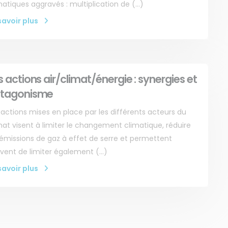
matiques aggravés : multiplication de (…)
savoir plus
MENU
NOS SERVICES
s actions air/climat/énergie : synergies et
Accueil
Presse
tagonisme
Qui sommes-nous ?
Collectivités
 actions mises en place par les différents acteurs du
Comprendre
Enseignants
mat visent à limiter le changement climatique, réduire
Agir
Mesures réglementaires
 émissions de gaz à effet de serre et permettent
Ressources et
Mesures du réseau
vent de limiter également (…)
publications
Sargasses
savoir plus
Open Data