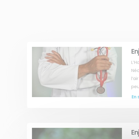
En
L’H
Néc
l’a
peu
En 
En