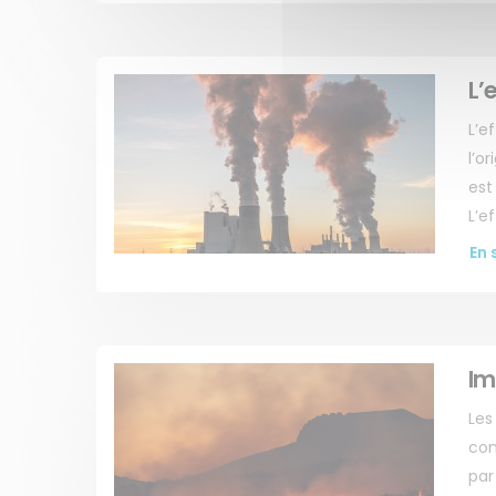
L’
L’e
l’o
est
L’e
En 
Im
Les
con
par