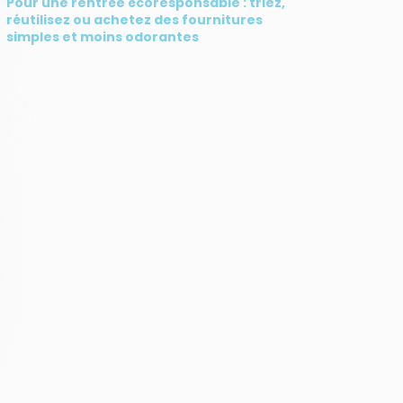
Pour une rentrée écoresponsable : triez,
réutilisez ou achetez des fournitures
simples et moins odorantes
SUIVEZ-NOUS
CONTACT
31, rue du Pr. Raymond
Garcin, 97200 Fort-de-
France
Tél : 0596 60 08 48
Mail : info@madininair.fr