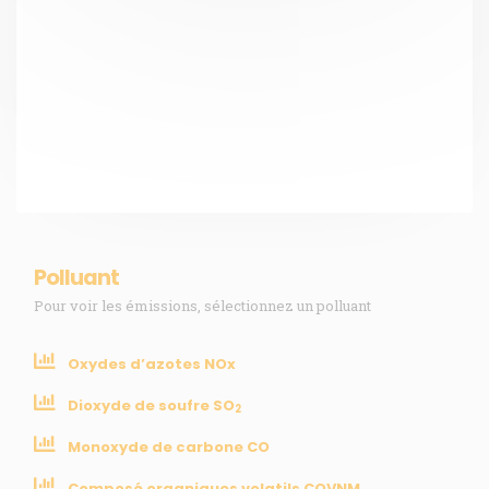
Presse
Collectivités
Enseignants
Mesures réglementaires
Mesures du réseau Sargasses
Open Data
SUIVEZ-NOUS
Polluant
Pour voir les émissions, sélectionnez un polluant
CONTACT
Oxydes d’azotes NOx
Dioxyde de soufre SO
31, rue du Pr. Raymond Garcin, 97200 Fort-de-France
2
Monoxyde de carbone CO
Tél : 0596 60 08 48
Mail : info@madininair.fr
Composé organiques volatils COVNM