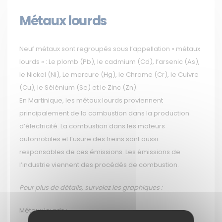
Métaux lourds
Neuf métaux sont regroupés sous l’appellation « métaux
lourds » : Le plomb (Pb), le cadmium (Cd), l’arsenic (As),
le Nickel (Ni), Le mercure (Hg), le Chrome (Cr), le Cuivre
(Cu), le Sélénium (Se) et le Zinc (Zn).
En Martinique, les métaux lourds proviennent
principalement de la combustion dans la production
d’électricité. La combustion dans les moteurs
automobiles et l’usure des freins sont aussi
responsables de ces émissions. Les émissions de
l’industrie viennent des procédés de combustion.
Pour plus de détails, survolez les graphiques :
Métaux lourds :