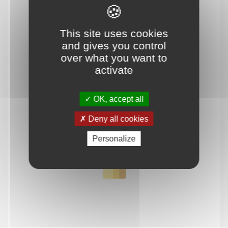
Membre de
Agréé par
This site uses cookies
and gives you control
over what you want to
activate
OK, accept all
Deny all cookies
MENU
Personalize
Accueil
Qui sommes-nous ?
Comprendre
Agir
Ressources et publications
NOS SERVICES