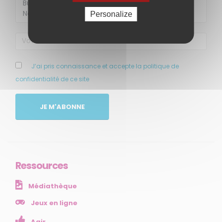
Personalize
J’ai pris connaissance et accepte la politique de
confidentialité de ce site
MENU
JE M'ABONNE
Accueil
Qui sommes-nous ?
Comprendre
Agir
Ressources
Ressources et publications
Médiathèque
NOS SERVICES
Jeux en ligne
Agir
Presse