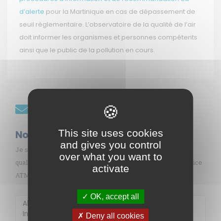
d’alerte
pour la Martinique en cas de dépassement de
seuil règlementaire. L’observatoire de la qualité de l’air
doit informer les organismes et personnes compétents
ainsi que le public de la pollution en cours.
Restez informés
This site uses cookies
Nos abonnements
and gives you control
Je souhaite recevoir gratuitement les informations sur la
over what you want to
qualité de l’air en Martinique par mail (alerte pollution, indice
activate
ATMO, sargasses, newsletter, etc.)
OK, accept all
Deny all cookies
Membre de
Agréé par