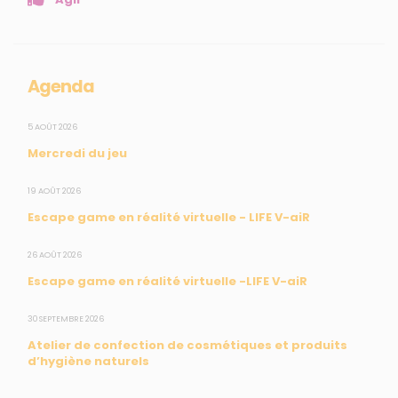
Collectivités
Enseignants
Mesures réglementaires
Agenda
Mesures du réseau Sargasses
Open Data
5 AOÛT 2026
Mercredi du jeu
SUIVEZ-NOUS
19 AOÛT 2026
Escape game en réalité virtuelle - LIFE V-aiR
CONTACT
26 AOÛT 2026
Escape game en réalité virtuelle -LIFE V-aiR
31, rue du Pr. Raymond Garcin, 97200 Fort-de-France
30 SEPTEMBRE 2026
Tél : 0596 60 08 48
Atelier de confection de cosmétiques et produits
Mail : info@madininair.fr
d’hygiène naturels