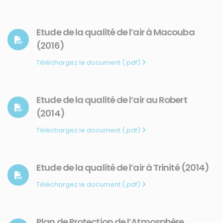
Qui sommes-nous ?
Comprendre
Agir
Etude de la qualité de l’air à Macouba
(2016)
Ressources et publications
Téléchargez le document (.pdf)
NOS SERVICES
Presse
Etude de la qualité de l’air au Robert
Collectivités
(2014)
Enseignants
Téléchargez le document (.pdf)
Mesures réglementaires
Mesures du réseau Sargasses
Open Data
Etude de la qualité de l’air à Trinité (2014)
SUIVEZ-NOUS
Téléchargez le document (.pdf)
Plan de Protection de l’Atmosphère