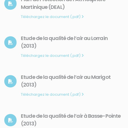
Martinique (DEAL)
CONTACT
Téléchargez le document (.pdf)
31, rue du Pr. Raymond Garcin, 97200 Fort-de-France
Tél : 0596 60 08 48
Etude de la qualité de l’air au Lorrain
Mail : info@madininair.fr
(2013)
Téléchargez le document (.pdf)
Etude de la qualité de l’air au Marigot
(2013)
Mentions légales
|
Gestion des données personnelles
|
Une réalisation
Téléchargez le document (.pdf)
de CREATIV3
Etude de la qualité de l’air à Basse-Pointe
© Madininair 2026. Tous droits réservés.
(2013)