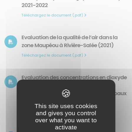
2021-2022
Téléchargez le document (.pdf)
Evaluation de la qualité de l’air dans la
zone Maupéou à Rivière-Salée (2021)
Téléchargez le document (.pdf)
Evaluation des concentrations en dioxyde
d’azote autour des établissements
scolaires situés à proximité des principaux
axes routiers de la CAESM (2021)
This site uses cookies
Téléchargez le document (.pdf)
and gives you control
over what you want to
activate