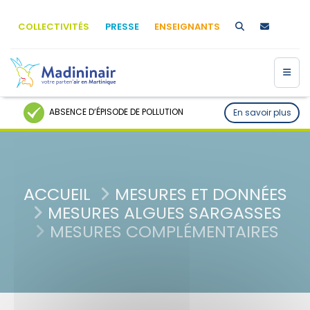
COLLECTIVITÉS
PRESSE
ENSEIGNANTS
Membre de
Agréé par
ABSENCE D’ÉPISODE DE POLLUTION
En savoir plus
ACCUEIL
MESURES ET DONNÉES
MESURES ALGUES SARGASSES
MESURES COMPLÉMENTAIRES
MENU
Accueil
Qui sommes-nous ?