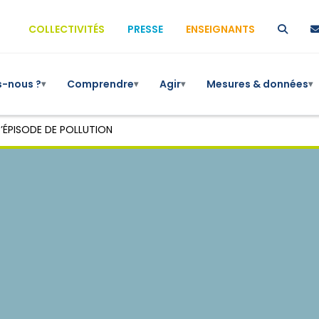
COLLECTIVITÉS
PRESSE
ENSEIGNANTS
-nous ?
Comprendre
Agir
Mesures & données
▾
▾
▾
▾
’ÉPISODE DE POLLUTION
Mesures
Episodes de