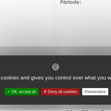
Période :
 cookies and gives you control over what you w
OK, accept all
Deny all cookies
Personalize