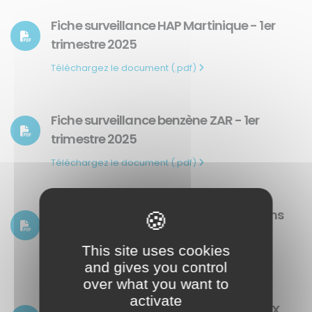
Fiche surveillance HAP Martinique - 1er
trimestre 2025
Téléchargez le document (.pdf)
Fiche surveillance benzène ZAR - 1er
trimestre 2025
Téléchargez le document (.pdf)
Fiche suivi national des pesticides dans
l’air - Martinique 2024
This site uses cookies
Téléchargez le document (.pdf)
and gives you control
over what you want to
activate
Evaluation des concentrations en BTEX