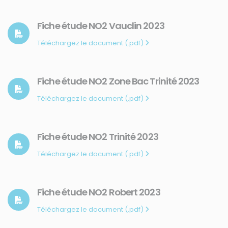
CONTACT
Fiche étude NO2 Vauclin 2023
31, rue du Pr. Raymond Garcin, 97200 Fort-de-France
Téléchargez le document (.pdf)
Tél : 0596 60 08 48
Mail : info@madininair.fr
Fiche étude NO2 Zone Bac Trinité 2023
Téléchargez le document (.pdf)
Fiche étude NO2 Trinité 2023
Téléchargez le document (.pdf)
Mentions légales
|
Gestion des données personnelles
|
Une réalisation
de CREATIV3
Fiche étude NO2 Robert 2023
Téléchargez le document (.pdf)
© Madininair 2026. Tous droits réservés.