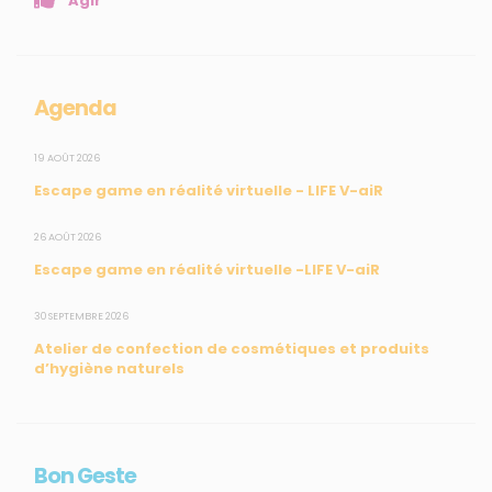
Agir
Mesures réglementaires
Mesures du réseau Sargasses
Open Data
Agenda
SUIVEZ-NOUS
19 AOÛT 2026
Escape game en réalité virtuelle - LIFE V-aiR
CONTACT
26 AOÛT 2026
Escape game en réalité virtuelle -LIFE V-aiR
31, rue du Pr. Raymond Garcin, 97200 Fort-de-France
30 SEPTEMBRE 2026
Tél : 0596 60 08 48
Atelier de confection de cosmétiques et produits
Mail : info@madininair.fr
d’hygiène naturels
Bon Geste