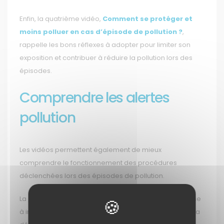
Enfin, la quatrième vidéo,
Comment se protéger et
moins polluer en cas d’épisode de pollution ?
,
rappelle les bons réflexes à adopter pour limiter son
exposition et contribuer à réduire la pollution lors des
épisodes.
Comprendre les alertes
pollution
Les vidéos permettent également de mieux
comprendre le fonctionnement des procédures
déclenchées lors des épisodes de pollution.
La procédure d’information et de recommandation vise
à informer les personnes sensibles et vulnérables de la