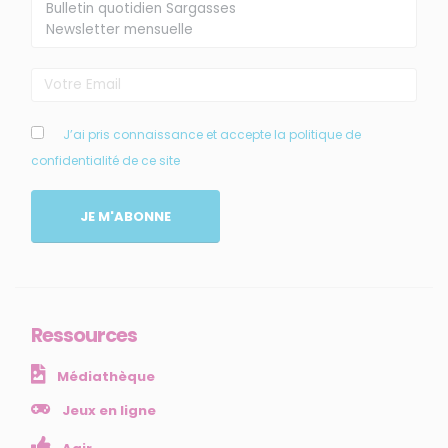
MENU
J’ai pris connaissance et accepte la politique de
confidentialité de ce site
Accueil
Qui sommes-nous ?
JE M'ABONNE
Comprendre
Agir
Ressources et publications
Ressources
NOS SERVICES
Médiathèque
Presse
Collectivités
Jeux en ligne
Enseignants