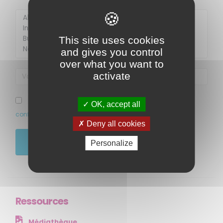
Membre de
Agréé par
This site uses cookies
and gives you control
over what you want to
activate
J’ai pris connaissance et accepte la politique de
OK, accept all
confidentialité de ce site
Deny all cookies
MENU
JE M'ABONNE
Personalize
Accueil
Qui sommes-nous ?
Comprendre
Agir
Ressources
Ressources et publications
Médiathèque