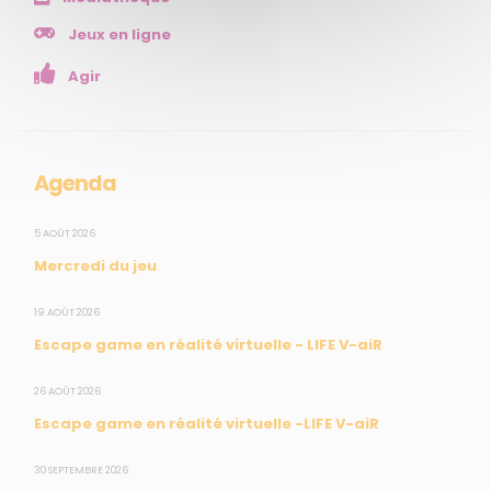
NOS SERVICES
Jeux en ligne
Agir
Presse
Collectivités
Enseignants
Mesures réglementaires
Agenda
Mesures du réseau Sargasses
Open Data
5 AOÛT 2026
Mercredi du jeu
SUIVEZ-NOUS
19 AOÛT 2026
Escape game en réalité virtuelle - LIFE V-aiR
CONTACT
26 AOÛT 2026
Escape game en réalité virtuelle -LIFE V-aiR
31, rue du Pr. Raymond Garcin, 97200 Fort-de-France
30 SEPTEMBRE 2026
Tél : 0596 60 08 48