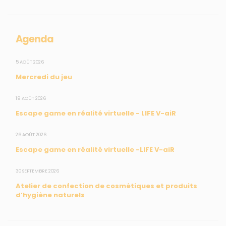
Collectivités
Enseignants
Mesures réglementaires
Agenda
Mesures du réseau Sargasses
Open Data
5 AOÛT 2026
Mercredi du jeu
SUIVEZ-NOUS
19 AOÛT 2026
Escape game en réalité virtuelle - LIFE V-aiR
CONTACT
26 AOÛT 2026
Escape game en réalité virtuelle -LIFE V-aiR
31, rue du Pr. Raymond Garcin, 97200 Fort-de-France
30 SEPTEMBRE 2026
Tél : 0596 60 08 48
Atelier de confection de cosmétiques et produits
Mail : info@madininair.fr
d’hygiène naturels