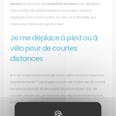
douce
ou encore de
mobilité active
pour désigner
ces modes de déplacements doux que sont par
exemple la marche à pied, le vélo, la trottinette, les
rollers ou même les gyropodes.
Je me déplace à pied ou à
vélo pour de courtes
distances
A-t-on vraiment besoin de notre véhicule pour tous nos
déplacements ? Les trajets courts de moins de 2km sont
les plus polluants et les moins économiques. Sur de
courtes distances, je favorise les déplacements à pied,
à vélo ou à trottinettes.