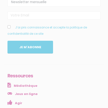
J’ai pris connaissance et accepte la politique de
confidentialité de ce site
MENU
JE M'ABONNE
Accueil
Qui sommes-nous ?
Comprendre
Agir
Ressources
Ressources et publications
Médiathèque
NOS SERVICES
Jeux en ligne
Agir
Presse