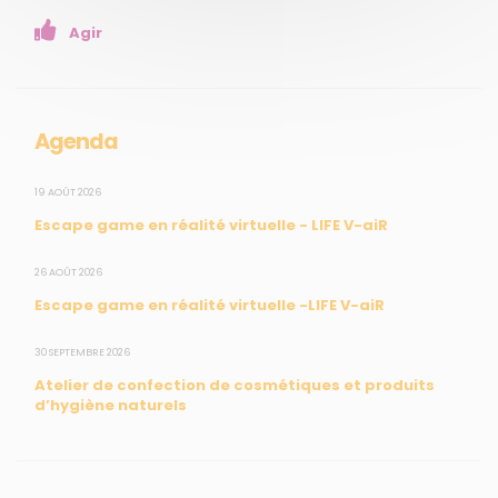
Enseignants
Agir
Mesures réglementaires
Mesures du réseau Sargasses
Open Data
Agenda
SUIVEZ-NOUS
19 AOÛT 2026
Escape game en réalité virtuelle - LIFE V-aiR
CONTACT
26 AOÛT 2026
Escape game en réalité virtuelle -LIFE V-aiR
31, rue du Pr. Raymond Garcin, 97200 Fort-de-France
30 SEPTEMBRE 2026
Tél : 0596 60 08 48
Atelier de confection de cosmétiques et produits
Mail : info@madininair.fr
d’hygiène naturels