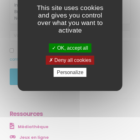
This site uses cookies
and gives you control
over what you want to
activate
OK, accept all
MENU
J’ai pris connaissance et accepte la politique de
confidentialité de ce site
Deny all cookies
Accueil
Qui sommes-nous ?
Personalize
JE M'ABONNE
Comprendre
Agir
Ressources et publications
Ressources
NOS SERVICES
Médiathèque
Presse
Collectivités
Jeux en ligne